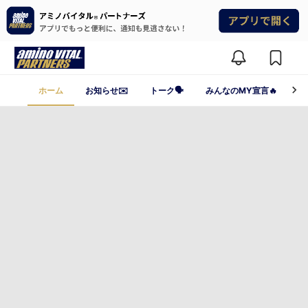
ホーム
お知らせ✉️
トーク🗣️
みんなのMY宣言🔥
ガ